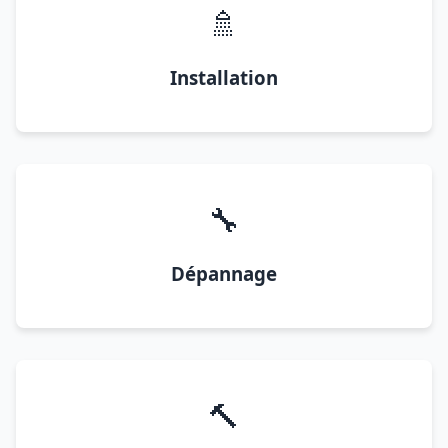
🚿
Installation
🔧
Dépannage
🔨