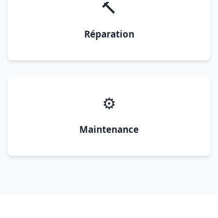
🔨
Réparation
⚙️
Maintenance