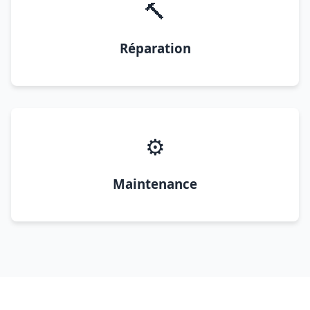
🔨
Réparation
⚙️
Maintenance