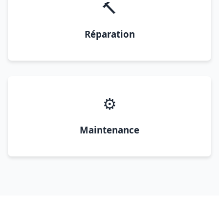
🔨
Réparation
⚙️
Maintenance