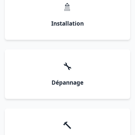
🚿
Installation
🔧
Dépannage
🔨