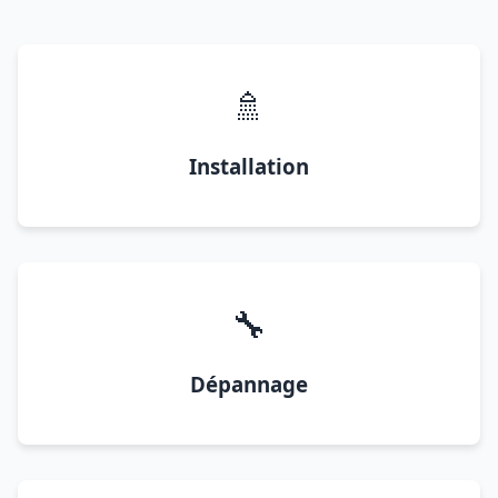
🚿
Installation
🔧
Dépannage