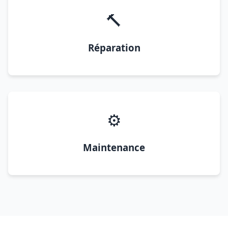
🔨
Réparation
⚙️
Maintenance