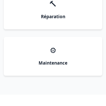
🔨
Réparation
⚙️
Maintenance