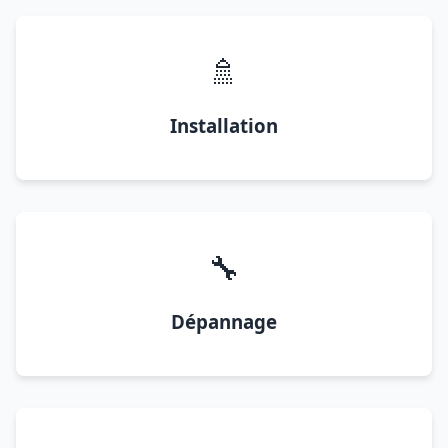
🚿
Installation
🔧
Dépannage