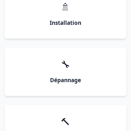
🚿
Installation
🔧
Dépannage
🔨