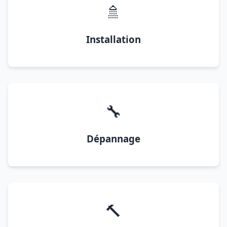
🚿
Installation
🔧
Dépannage
🔨