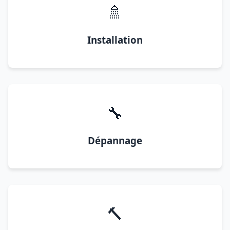
🚿
Installation
🔧
Dépannage
🔨