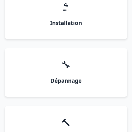
🚿
Installation
🔧
Dépannage
🔨