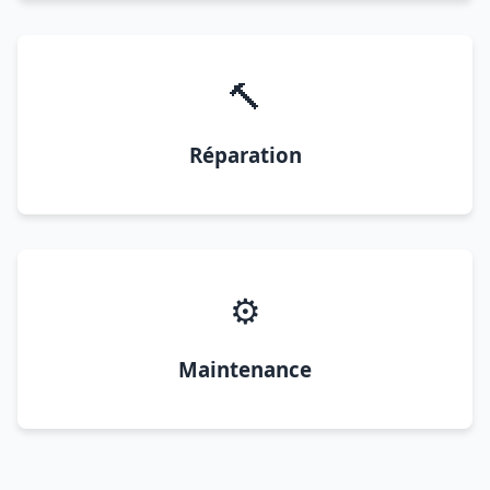
🔨
Réparation
⚙️
Maintenance