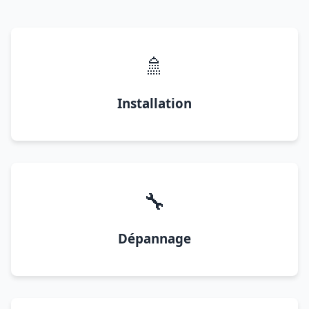
🚿
Installation
🔧
Dépannage