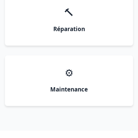
🔨
Réparation
⚙️
Maintenance