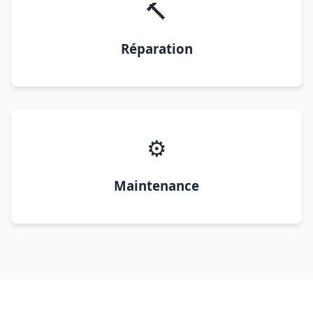
🔨
Réparation
⚙️
Maintenance