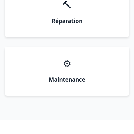
🔨
Réparation
⚙️
Maintenance