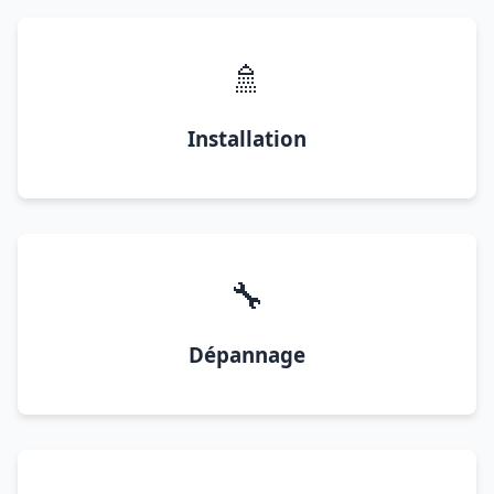
🚿
Installation
🔧
Dépannage