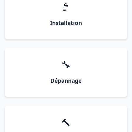
🚿
Installation
🔧
Dépannage
🔨