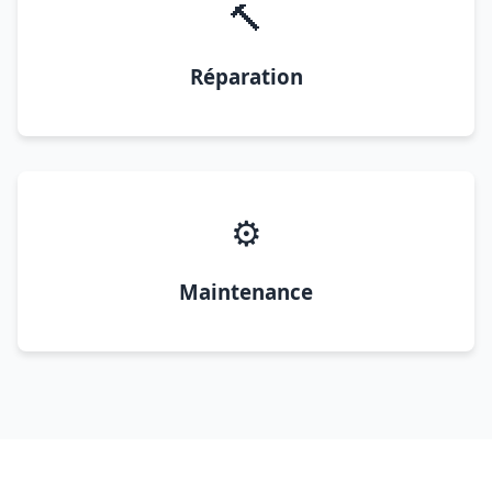
🔨
Réparation
⚙️
Maintenance