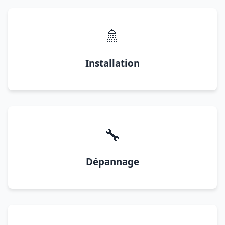
🚿
Installation
🔧
Dépannage