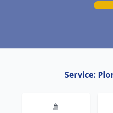
Service: Pl
🚿