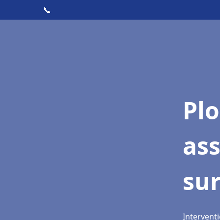
📞
Pl
as
sur
Interventi