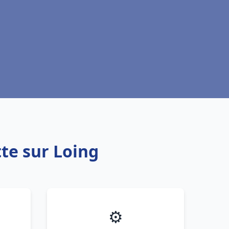
te sur Loing
⚙️