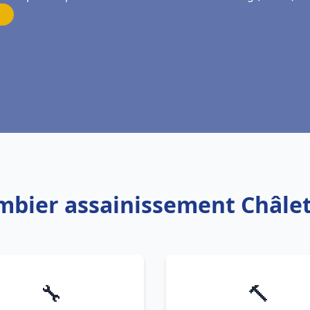
ombier assainissement Châlet
🔧
🔨