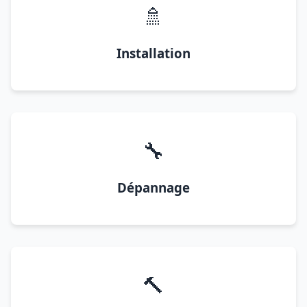
🚿
Installation
🔧
Dépannage
🔨