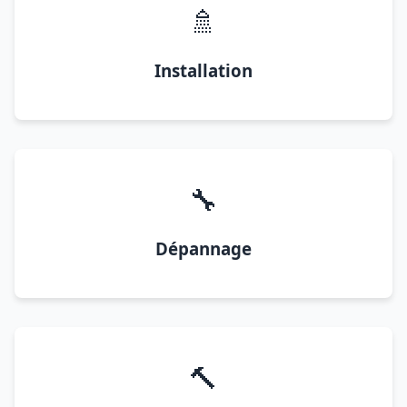
🚿
Installation
🔧
Dépannage
🔨