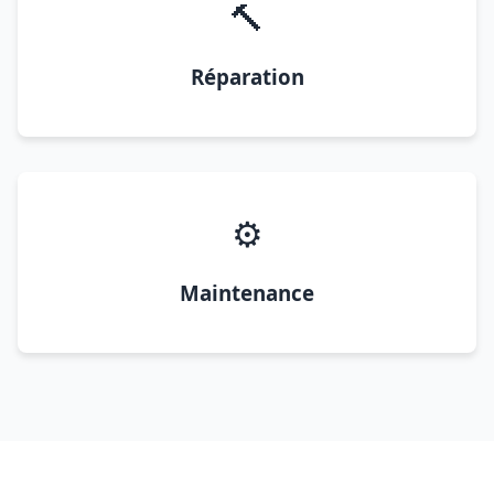
🔨
Réparation
⚙️
Maintenance