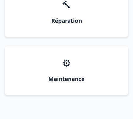
🔨
Réparation
⚙️
Maintenance