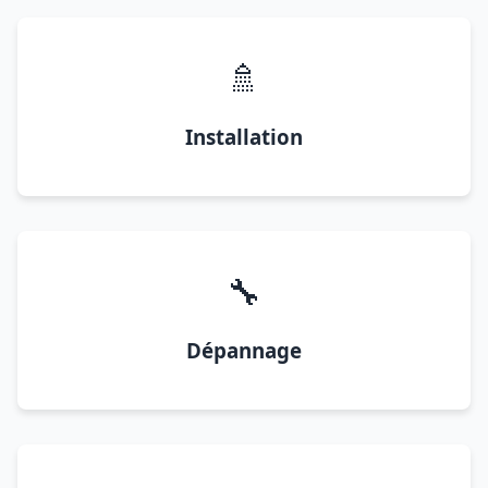
🚿
Installation
🔧
Dépannage