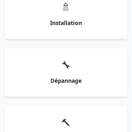
🚿
Installation
🔧
Dépannage
🔨