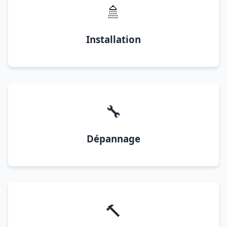
🚿
Installation
🔧
Dépannage
🔨