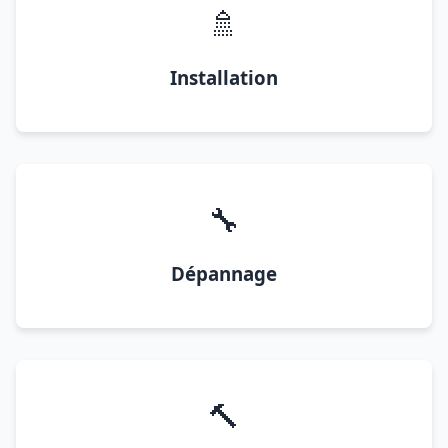
🚿
Installation
🔧
Dépannage
🔨