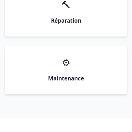
🔨
Réparation
⚙️
Maintenance