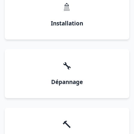
🚿
Installation
🔧
Dépannage
🔨