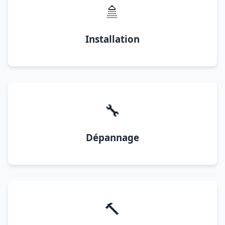
🚿
Installation
🔧
Dépannage
🔨