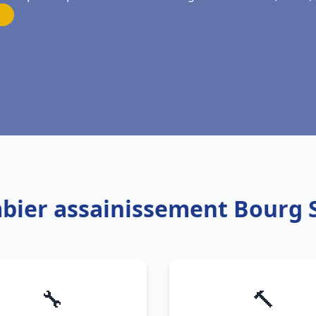
mbier assainissement Bourg 
🔧
🔨