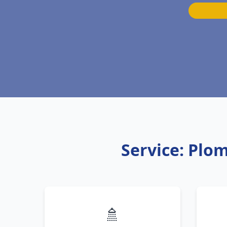
Service: Plo
🚿