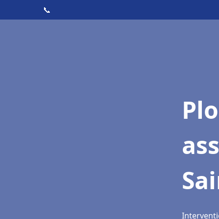
📞
Pl
as
Sa
Intervent