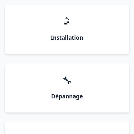
🚿
Installation
🔧
Dépannage