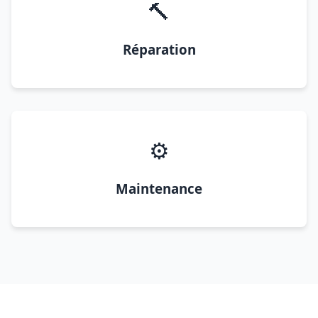
🔨
Réparation
⚙️
Maintenance