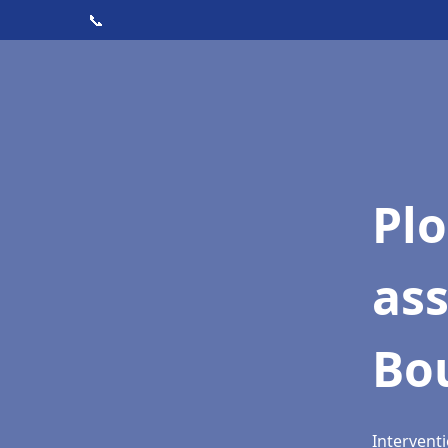
📞
Pl
as
Bo
Intervent