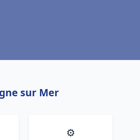
ogne sur Mer
⚙️