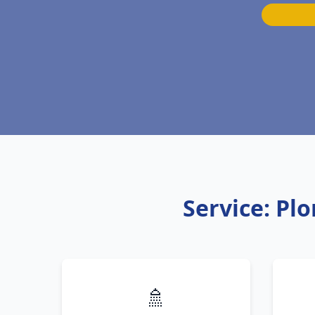
Service: Pl
🚿