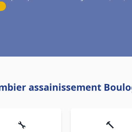
ombier assainissement Boul
🔧
🔨