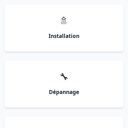
🚿
Installation
🔧
Dépannage