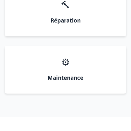
🔨
Réparation
⚙️
Maintenance