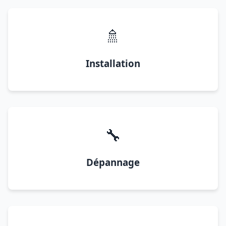
🚿
Installation
🔧
Dépannage