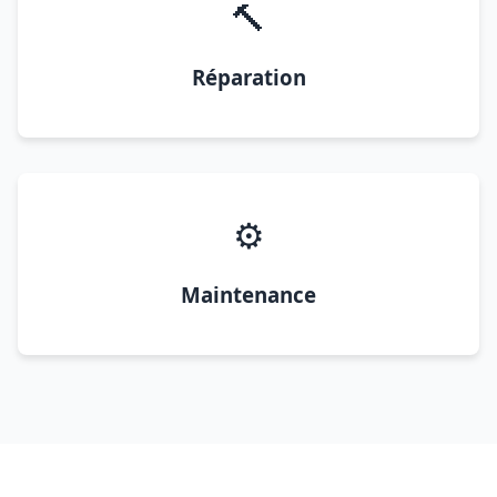
🔨
Réparation
⚙️
Maintenance