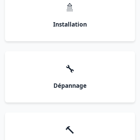
🚿
Installation
🔧
Dépannage
🔨