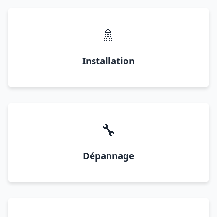
🚿
Installation
🔧
Dépannage