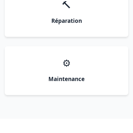
🔨
Réparation
⚙️
Maintenance