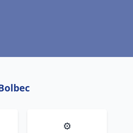
Bolbec
⚙️