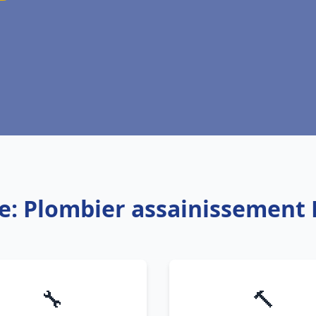
ce: Plombier assainissement 
🔧
🔨