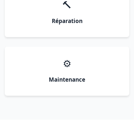
🔨
Réparation
⚙️
Maintenance