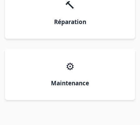
🔨
Réparation
⚙️
Maintenance