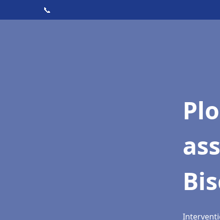
📞
Pl
as
Bi
Intervent