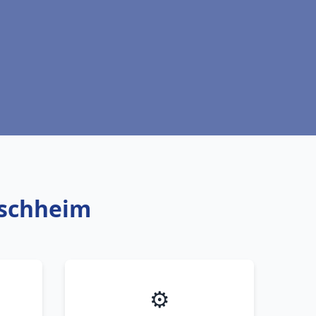
ischheim
⚙️