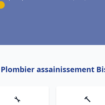
: Plombier assainissement B
🔧
🔨