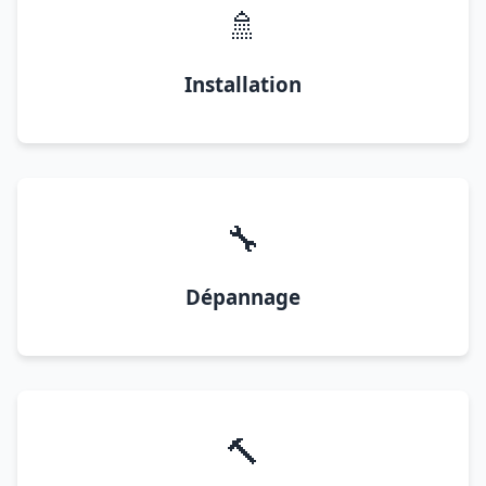
🚿
Installation
🔧
Dépannage
🔨