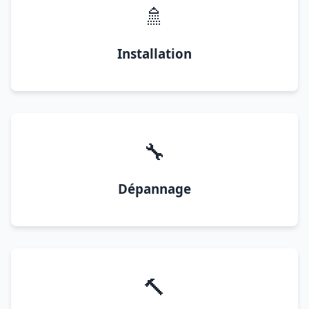
🚿
Installation
🔧
Dépannage
🔨