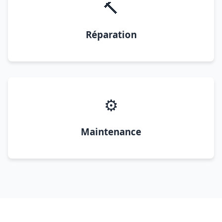
🔨
Réparation
⚙️
Maintenance