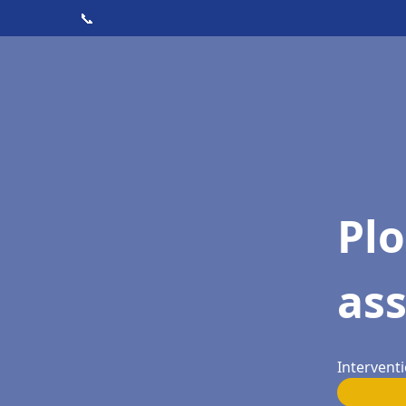
📞
Pl
as
Interventi