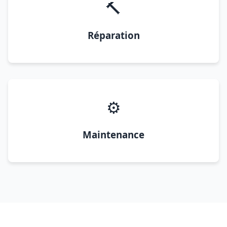
🔨
Réparation
⚙️
Maintenance