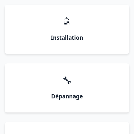
🚿
Installation
🔧
Dépannage