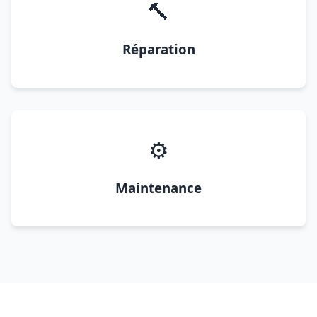
🔨
Réparation
⚙️
Maintenance