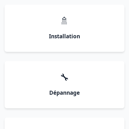
🚿
Installation
🔧
Dépannage