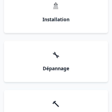
🚿
Installation
🔧
Dépannage
🔨