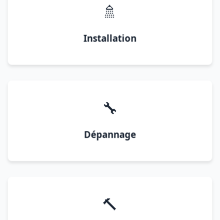
🚿
Installation
🔧
Dépannage
🔨