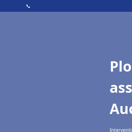
📞
Pl
as
Au
Interventi