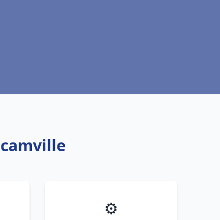
ucamville
⚙️