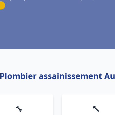
 Plombier assainissement A
🔧
🔨