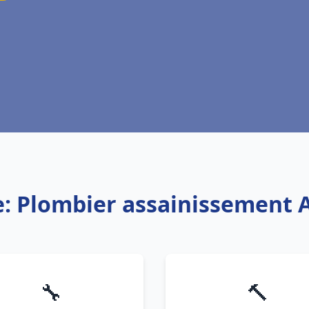
e: Plombier assainissement 
🔧
🔨