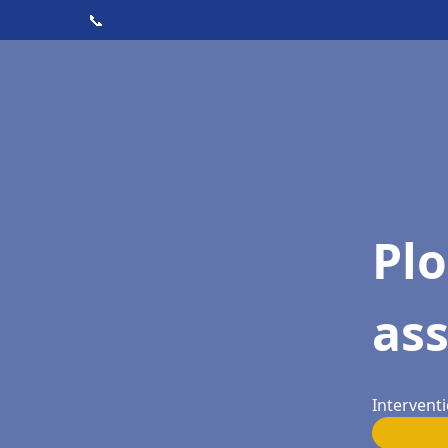
📞
Pl
as
Interventi