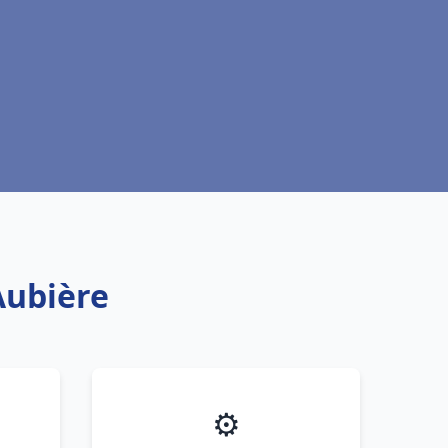
Aubière
⚙️