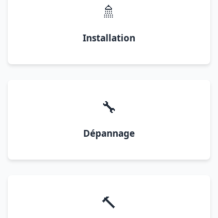
🚿
Installation
🔧
Dépannage
🔨